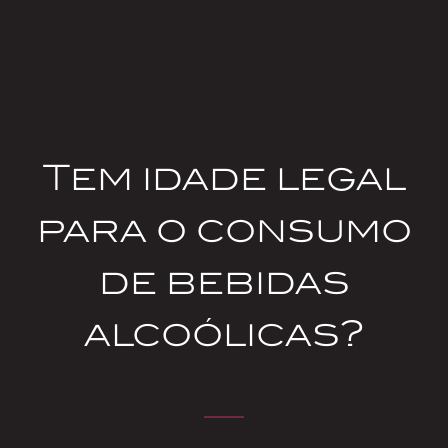
Contacte-nos
Body
Tem idade legal
para o consumo
de bebidas
Sede
alcoólicas?
Avenida Forte 3, Edifício Suécia III ‑ Piso 0
2790‑073 Carnaxide, Portugal